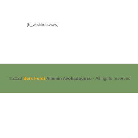
Meyve
Sipariş
Alanya
[ti_wishlistsview]
©2023
Berk Ferdi
Ailemin Avokadocusu
- All rights reserved