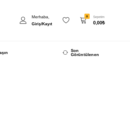
Merhaba,
0
Sepetim
0,00
₺
Giriş/Kayıt
Son
aşın
Görüntülenen