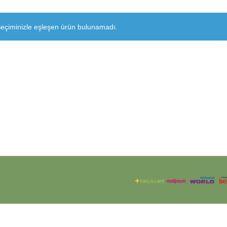
eçiminizle eşleşen ürün bulunamadı.